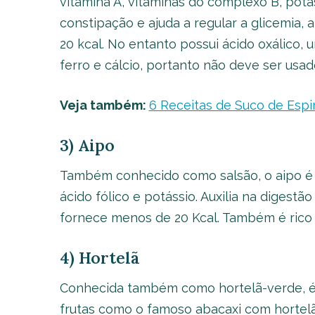
vitamina A, vitaminas do complexo B, potáss
constipação e ajuda a regular a glicemia, 
20 kcal. No entanto possui ácido oxálico,
ferro e cálcio, portanto não deve ser us
Veja também:
6 Receitas de Suco de Espi
3) Aipo
Também conhecido como salsão, o aipo é ri
ácido fólico e potássio. Auxilia na digestã
fornece menos de 20 Kcal. Também é rico 
4) Hortelã
Conhecida também como hortelã-verde, é 
frutas como o famoso abacaxi com hortelã