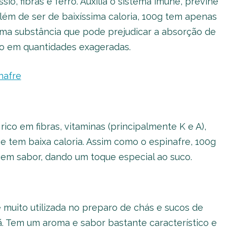
io, fibras e ferro. Auxilia o sistema imune, previne
além de ser de baixíssima caloria, 100g tem apenas
 uma substância que pode prejudicar a absorção de
ado em quantidades exageradas.
nafre
co em fibras, vitaminas (principalmente K e A),
o e tem baixa caloria. Assim como o espinafre, 100g
em sabor, dando um toque especial ao suco.
muito utilizada no preparo de chás e sucos de
. Tem um aroma e sabor bastante característico e