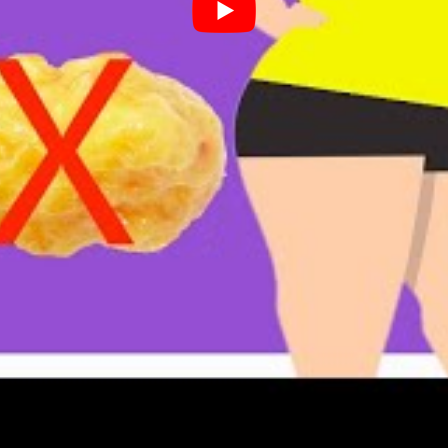
o. Assim fica bem difícil ver o peso diminuir, não
dir a orientação de um nutricionista para saber
ode variar conforme a atividade física realizada e
o corporal na hora de se