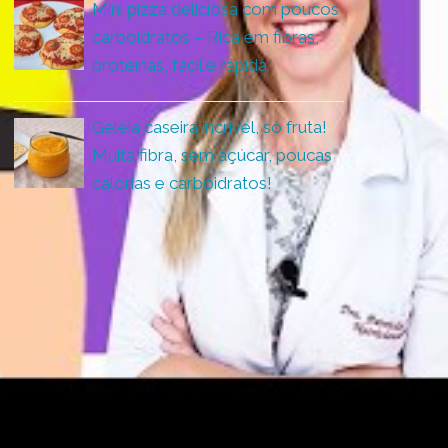
Mini pizza deliciosa com poucos
carboidratos – Rica em fibras,
proteínas, fácil e rápida
Geleia caseira incrível, só fruta!
Muita fibra, sem açúcar, poucas
calorias e carboidratos!