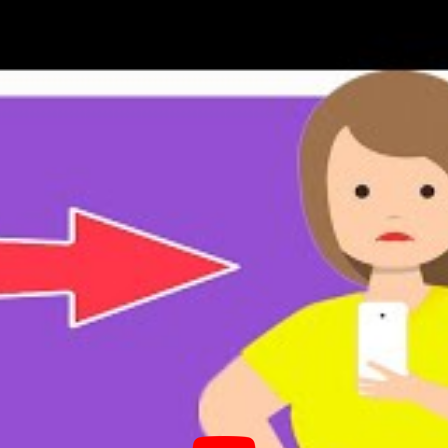
ricionista.
fazer um
diário alimentar
em que se anota
ao longo do dia. Por falar nisso conheça
10
poníveis para iOS e Android
, que podem servir
tou no treino com excessos
a que gastou mais calorias do que realmente
muito cansada após ter feito um treino intenso.
a na sua
refeição pós-treino
.
 tem grandes chances de recuperar ou superar as