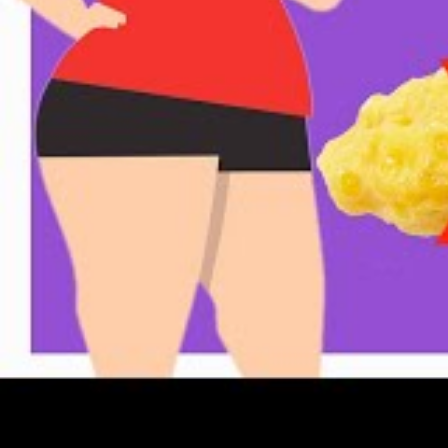
calorias que foram eliminadas no treinament
é mesmo?
Para não correr esse risco, vale a pena pe
como deve ser o seu pós-treino, algo que p
os objetivos que se tem em mente.
3. Esquecer a composiçã
pesar na balança