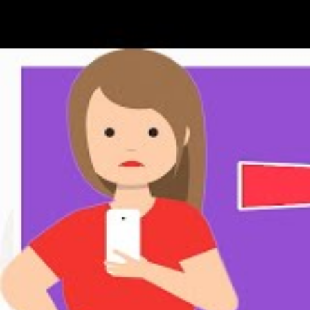
ideal é que a dieta seja montada por um nut
Outra tática que pode ajudar bastante é 
exatamente tudo o que é comido e bebido 
aplicativos populares para emagrecer, dis
como diário.
2. Compensar o que gas
na refeição seguinte
Isso pode acontecer quando a pessoa ach
gastou no treinamento ou quando se sente 
Então, ela come muito mais no que deveri
O problema é que ao fazer isso, a pessoa