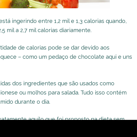
á ingerindo entre 1,2 mil e 1,3 calorias quando,
 mil a 2,7 mil calorias diariamente.
tidade de calorias pode se dar devido aos
esquece – como um pedaço de chocolate aqui e uns
ndidas dos ingredientes que são usados como
ionese ou molhos para salada. Tudo isso contém
umido durante o dia.
xatamente aquilo que foi proposto na dieta sem
ue esse planejamento seja realmente preciso, o