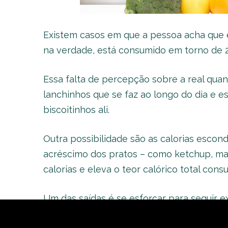
Existem casos em que a pessoa acha que est
na verdade, está consumido em torno de 2,5
Essa falta de percepção sobre a real quan
lanchinhos que se faz ao longo do dia e 
biscoitinhos ali.
Outra possibilidade são as calorias esco
acréscimo dos pratos – como ketchup, ma
calorias e eleva o teor calórico total cons
Um das saídas é se esforçar para seguir e
adicionar calorias extras. Para garantir q