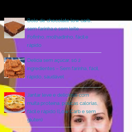
ÚLTIMAS RECEITAS
Bolo de chocolate low carb,
sem farinha e sem leite –
Fofinho, molhadinho, fácil e
rápido
Delícia sem açúcar, só 2
ingredientes – Sem farinha, fácil,
rápido, saudável
Jantar leve e delicioso com
muita proteína, poucas calorias,
fácil e rápido (Low Carb e sem
glúten)