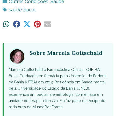
Categorias
Outras Condições
,
Saúde
Tags
saúde bucal
Share
Share
Share
Share
Share
on
on
on
on
on
WhatsApp
Facebook
X
Pinterest
Email
(Twitter)
Sobre Marcela Gottschald
Marcela Gottschald é Farmacêutica Clinica - CRF-BA
8022. Graduada em farmácia pela Universidade Federal
da Bahia (UFBA) em 2013. Residência em Saúde mental
pela Universidade do Estado da Bahia (UNEB).
Experiência em pediatria e nefrologia, com ênfase em
unidade de terapia intensiva. Ela faz parte da equipe de
redatores do MundoBoaForma.