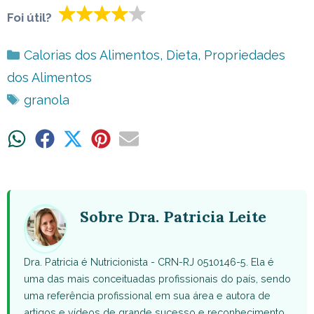
Foi útil?
Categorias
Calorias dos Alimentos
,
Dieta
,
Propriedades
dos Alimentos
Tags
granola
Share
Share
Share
Share
Share
on
on
on
on
on
WhatsApp
Facebook
X
Pinterest
Email
(Twitter)
Sobre Dra. Patricia Leite
Dra. Patricia é Nutricionista - CRN-RJ 0510146-5. Ela é
uma das mais conceituadas profissionais do país, sendo
uma referência profissional em sua área e autora de
artigos e vídeos de grande sucesso e reconhecimento.