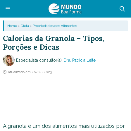
Pular
para
o
Menu
Home
»
Dieta
»
Propriedades dos Alimentos
conteúdo
Calorias da Granola – Tipos,
Porções e Dicas
Especialista consultor(a):
Dra. Patricia Leite
atualizado em
26/04/2023
A granola é um dos alimentos mais utilizados por