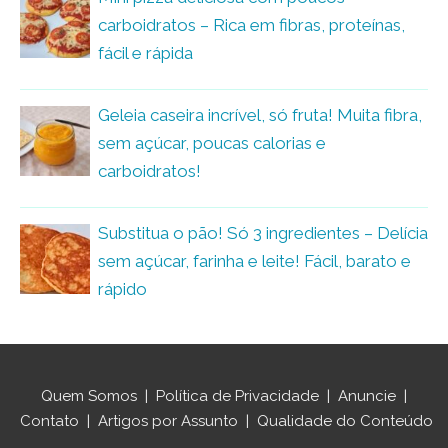
carboidratos – Rica em fibras, proteínas,
fácil e rápida
Geleia caseira incrível, só fruta! Muita fibra,
sem açúcar, poucas calorias e
carboidratos!
Substitua o pão! Só 3 ingredientes – Delícia
sem açúcar, farinha e leite! Fácil, barato e
rápido
Quem Somos
|
Política de Privacidade
|
Anuncie
|
Contato
|
Artigos por Assunto
|
Qualidade do Conteúdo