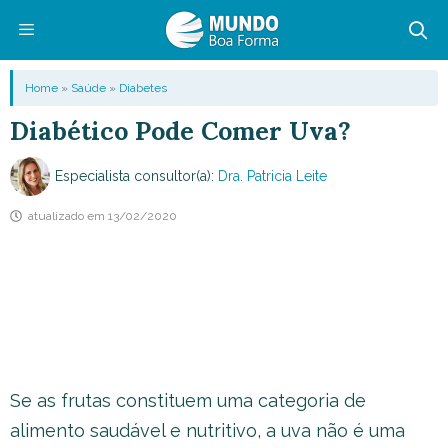
Pular
para
o
Menu
Home
»
Saúde
»
Diabetes
conteúdo
Diabético Pode Comer Uva?
Especialista consultor(a):
Dra. Patricia Leite
atualizado em
13/02/2020
Se as frutas constituem uma categoria de
alimento saudável e nutritivo, a uva não é uma