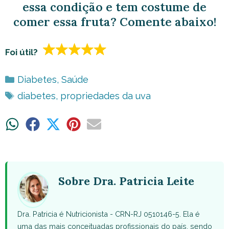
essa condição e tem costume de
comer essa fruta? Comente abaixo!
Foi útil?
Categorias
Diabetes
,
Saúde
Tags
diabetes
,
propriedades da uva
Share
Share
Share
Share
Share
on
on
on
on
on
WhatsApp
Facebook
X
Pinterest
Email
(Twitter)
Sobre Dra. Patricia Leite
Dra. Patricia é Nutricionista - CRN-RJ 0510146-5. Ela é
uma das mais conceituadas profissionais do país, sendo