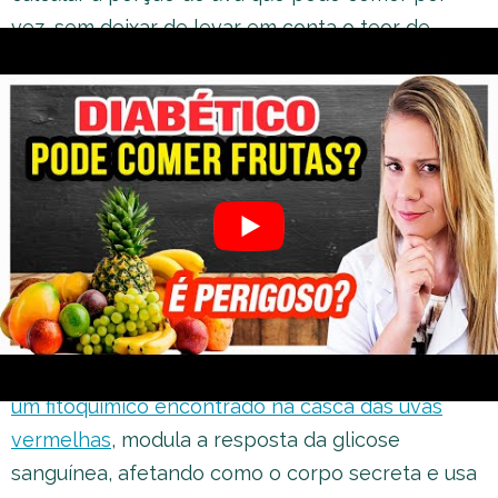
vez, sem deixar de levar em conta o teor de
carboidratos do restante da refeição na hora de
fazer esse cálculo. Isso sempre sob a orientação
do médico e do nutricionista, logicamente.
Por exemplo, uma unidade de uva pode carregar
1 g de carboidrato.
O revesratrol
Existe um componente nas uvas vermelhas que
pode ajudar a combater a diabetes. O
resveratrol,
um fitoquímico encontrado na casca das uvas
vermelhas
, modula a resposta da glicose
sanguínea, afetando como o corpo secreta e usa