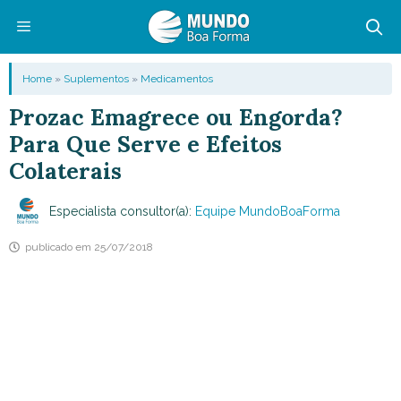
Pular
para
o
Menu
Home
»
Suplementos
»
Medicamentos
conteúdo
Prozac Emagrece ou Engorda?
Para Que Serve e Efeitos
Colaterais
Especialista consultor(a):
Equipe MundoBoaForma
publicado em
25/07/2018