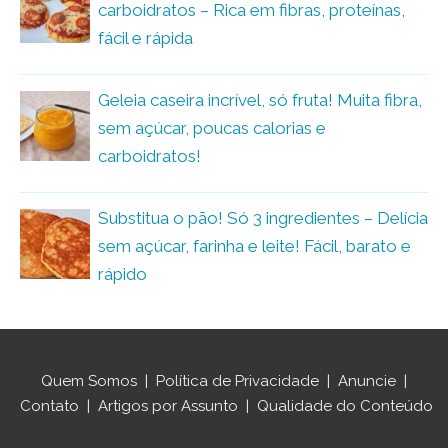
carboidratos – Rica em fibras, proteínas,
fácil e rápida
Geleia caseira incrível, só fruta! Muita fibra,
sem açúcar, poucas calorias e
carboidratos!
Substitua o pão! Só 3 ingredientes – Delícia
sem açúcar, farinha e leite! Fácil, barato e
rápido
Quem Somos
|
Política de Privacidade
|
Anuncie
|
Contato
|
Artigos por Assunto
|
Qualidade do Conteúdo