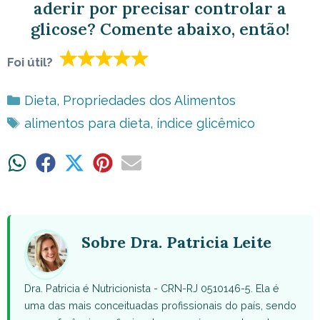
aderir por precisar controlar a
glicose? Comente abaixo, então!
Foi útil?
Categorias
Dieta
,
Propriedades dos Alimentos
Tags
alimentos para dieta
,
índice glicêmico
Share
Share
Share
Share
Share
on
on
on
on
on
WhatsApp
Facebook
X
Pinterest
Email
(Twitter)
Sobre Dra. Patricia Leite
Dra. Patricia é Nutricionista - CRN-RJ 0510146-5. Ela é
uma das mais conceituadas profissionais do país, sendo