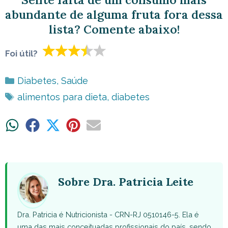
abundante de alguma fruta fora dessa
lista? Comente abaixo!
Foi útil?
Categorias
Diabetes
,
Saúde
Tags
alimentos para dieta
,
diabetes
Share
Share
Share
Share
Share
on
on
on
on
on
WhatsApp
Facebook
X
Pinterest
Email
(Twitter)
Sobre Dra. Patricia Leite
Dra. Patricia é Nutricionista - CRN-RJ 0510146-5. Ela é
uma das mais conceituadas profissionais do país, sendo