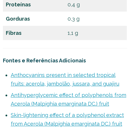
Proteínas
0,4 g
Gorduras
0,3 g
Fibras
1,1 g
Fontes e Referências Adicionais
Anthocyanins present in selected tropical
fruits: acerola, jambolão, jussara, and guajiru
Antihyperglycemic effect of polyphenols from
Acerola (Malpighia emarginata DC.) fruit
Skin-lightening effect of a polyphenol extract
from Acerola (Malpighia emarginata DC.) fruit