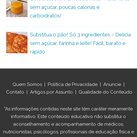
sem açúcar, poucas calorias e
carboidratos!
Substitua o pão! Só 3 ingredientes – Delícia
sem açúcar, farinha e leite! Fácil, barato e
rápido
Quem Somos
|
Política de Privacidade
|
Anuncie
|
Contato
|
Artigos por Assunto
|
Qualidade do Conteúdo
"As informações contidas neste site têm caráter meramente
informativo. Este conteúdo educativo não substitui o
aconselhamento e acompanhamento de médicos,
nutricionistas, psicólogos, profissionais de educação física e