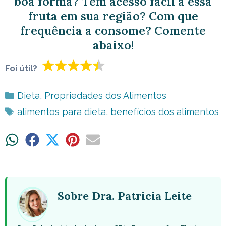
boa forma? Tem acesso fácil a essa
fruta em sua região? Com que
frequência a consome? Comente
abaixo!
Foi útil?
Categorias
Dieta
,
Propriedades dos Alimentos
Tags
alimentos para dieta
,
benefícios dos alimentos
Share
Share
Share
Share
Share
on
on
on
on
on
WhatsApp
Facebook
X
Pinterest
Email
(Twitter)
Sobre Dra. Patricia Leite