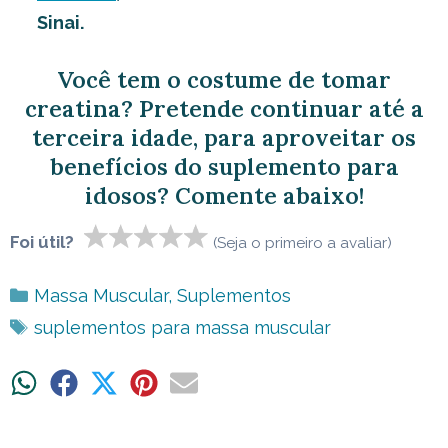
Sinai.
Você tem o costume de tomar
creatina? Pretende continuar até a
terceira idade, para aproveitar os
benefícios do suplemento para
idosos? Comente abaixo!
Foi útil?
(Seja o primeiro a avaliar)
Categorias
Massa Muscular
,
Suplementos
Tags
suplementos para massa muscular
Share
Share
Share
Share
Share
on
on
on
on
on
WhatsApp
Facebook
X
Pinterest
Email