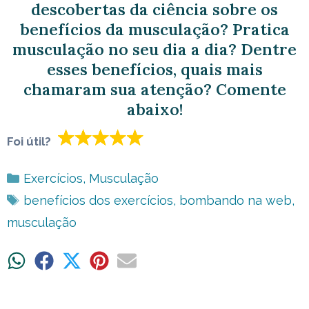
descobertas da ciência sobre os
benefícios da musculação? Pratica
musculação no seu dia a dia? Dentre
esses benefícios, quais mais
chamaram sua atenção? Comente
abaixo!
Foi útil?
Categorias
Exercícios
,
Musculação
Tags
benefícios dos exercícios
,
bombando na web
,
musculação
Share
Share
Share
Share
Share
on
on
on
on
on
WhatsApp
Facebook
X
Pinterest
Email