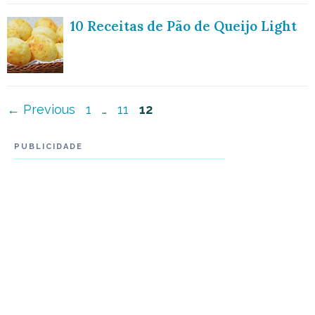
10 Receitas de Pão de Queijo Light
Navegação
Page
Page
Page
←
Previous
1
…
11
12
de
PUBLICIDADE
post