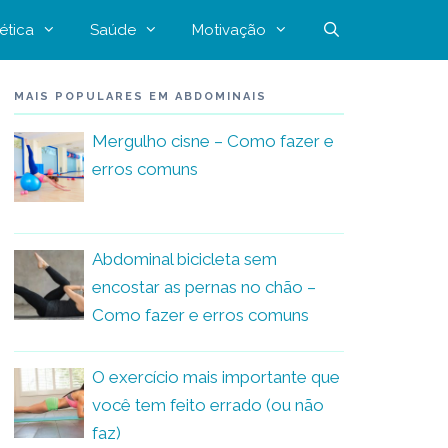
ética
Saúde
Motivação
MAIS POPULARES EM ABDOMINAIS
Mergulho cisne – Como fazer e
erros comuns
Abdominal bicicleta sem
encostar as pernas no chão –
Como fazer e erros comuns
O exercício mais importante que
você tem feito errado (ou não
faz)