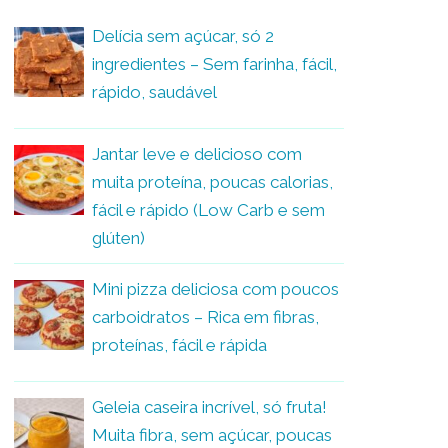
Delícia sem açúcar, só 2
ingredientes – Sem farinha, fácil,
rápido, saudável
Jantar leve e delicioso com
muita proteína, poucas calorias,
fácil e rápido (Low Carb e sem
glúten)
Mini pizza deliciosa com poucos
carboidratos – Rica em fibras,
proteínas, fácil e rápida
Geleia caseira incrível, só fruta!
Muita fibra, sem açúcar, poucas