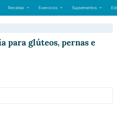
Receitas
Exercícios
Suplementos
Est
ia para glúteos, pernas e