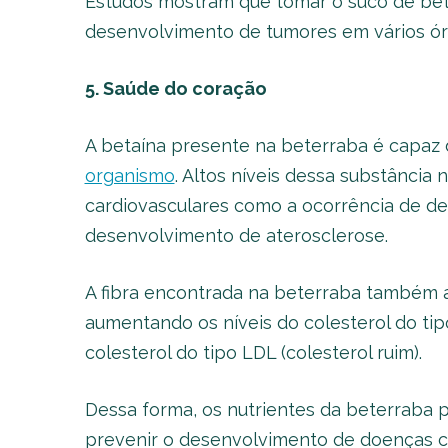
Estudos mostram que tomar o suco de bete
desenvolvimento de tumores em vários ór
5. Saúde do coração
A betaína presente na beterraba é capaz d
organismo
. Altos níveis dessa substânci
cardiovasculares como a ocorrência de d
desenvolvimento de aterosclerose.
A fibra encontrada na beterraba também at
aumentando os níveis do colesterol do ti
colesterol do tipo LDL (colesterol ruim).
Dessa forma, os nutrientes da beterraba 
prevenir o desenvolvimento de doenças c