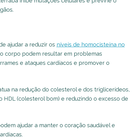
rraba inibe mutações celulares e previne o
gãos.
e ajudar a reduzir os
níveis de homocisteína no
a no corpo podem resultar em problemas
errames e ataques cardíacos e promover o
ua na redução do colesterol e dos triglicerídeos,
po HDL (colesterol bom) e reduzindo o excesso de
podem ajudar a manter o coração saudável e
ardíacas.