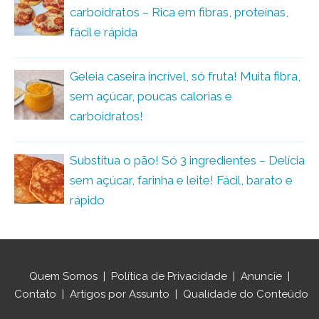
carboidratos – Rica em fibras, proteínas,
fácil e rápida
Geleia caseira incrível, só fruta! Muita fibra,
sem açúcar, poucas calorias e
carboidratos!
Substitua o pão! Só 3 ingredientes – Delícia
sem açúcar, farinha e leite! Fácil, barato e
rápido
Quem Somos
|
Política de Privacidade
|
Anuncie
|
Contato
|
Artigos por Assunto
|
Qualidade do Conteúdo