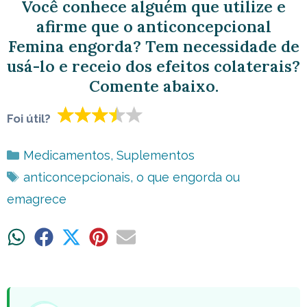
Você conhece alguém que utilize e
afirme que o anticoncepcional
Femina engorda? Tem necessidade de
usá-lo e receio dos efeitos colaterais?
Comente abaixo.
Foi útil?
Categorias
Medicamentos
,
Suplementos
Tags
anticoncepcionais
,
o que engorda ou
emagrece
Share
Share
Share
Share
Share
on
on
on
on
on
WhatsApp
Facebook
X
Pinterest
Email
(Twitter)