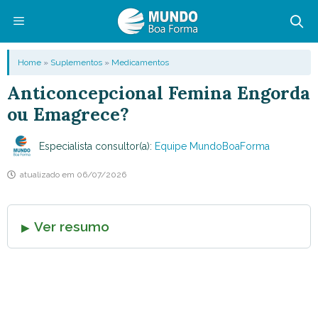
Pular
para
o
Menu
Home
»
Suplementos
»
Medicamentos
conteúdo
Anticoncepcional Femina Engorda
ou Emagrece?
Especialista consultor(a):
Equipe MundoBoaForma
atualizado em
06/07/2026
Ver resumo