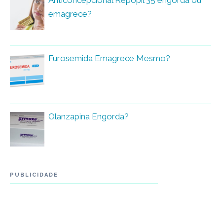
Anticoncepcional Repopil 35 engorda ou
emagrece?
Furosemida Emagrece Mesmo?
Olanzapina Engorda?
PUBLICIDADE