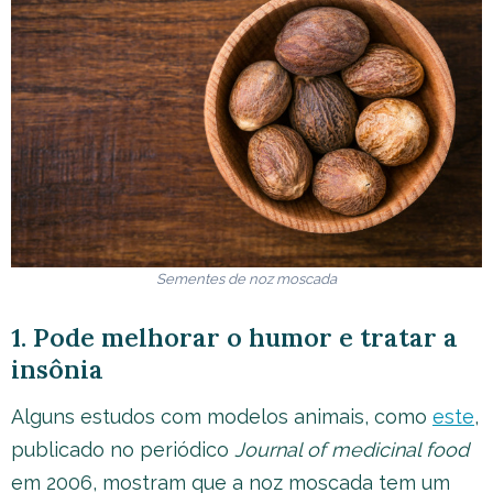
Sementes de noz moscada
1. Pode melhorar o humor e tratar a
insônia
Alguns estudos com modelos animais, como
este
,
publicado no periódico
Journal of medicinal food
em 2006, mostram que a noz moscada tem um