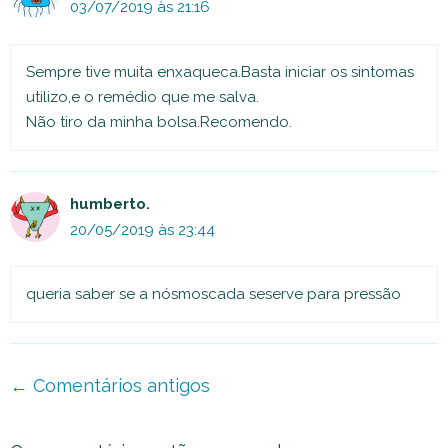
03/07/2019 às 21:16
Sempre tive muita enxaqueca.Basta iniciar os sintomas
utilizo,e o remédio que me salva.
Não tiro da minha bolsa.Recomendo.
humberto.
20/05/2019 às 23:44
queria saber se a nósmoscada seserve para pressão
Navegação
← Comentários antigos
de