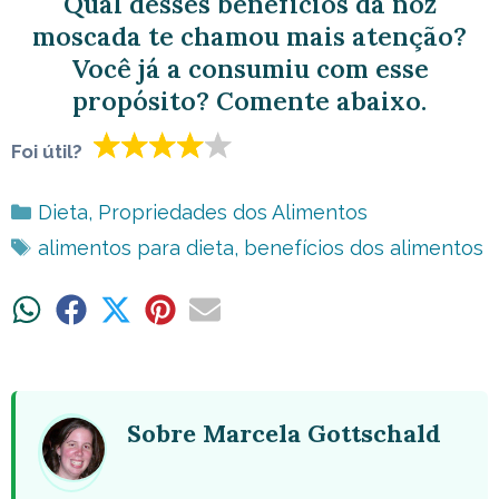
Qual desses benefícios da noz
moscada te chamou mais atenção?
Você já a consumiu com esse
propósito? Comente abaixo.
Foi útil?
Categorias
Dieta
,
Propriedades dos Alimentos
Tags
alimentos para dieta
,
benefícios dos alimentos
Share
Share
Share
Share
Share
on
on
on
on
on
WhatsApp
Facebook
X
Pinterest
Email
(Twitter)
Sobre Marcela Gottschald