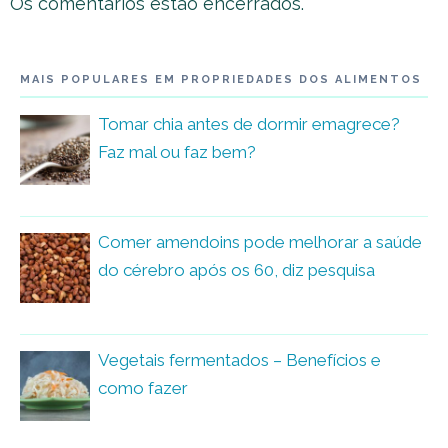
comentário
Os comentários estão encerrados.
MAIS POPULARES EM PROPRIEDADES DOS ALIMENTOS
Tomar chia antes de dormir emagrece?
Faz mal ou faz bem?
Comer amendoins pode melhorar a saúde
do cérebro após os 60, diz pesquisa
Vegetais fermentados – Benefícios e
como fazer