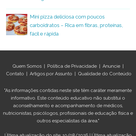
Mini pizza deliciosa com poucos
carboidratos – Rica em fibras, proteínas,
fácil e rápida
Quem Somos
|
Política de Privacidade
|
Anuncie
|
Contato
|
Artigos por Assunto
|
Qualidade do Conteúdo
"As informações contidas neste site têm caráter meramente
informativo. Este conteúdo educativo não substitui o
aconselhamento e acompanhamento de médicos,
nutricionistas, psicólogos, profissionais de educação física e
outros especialistas da área."
Última atualização do site: 10/08/2026 | Última atualização