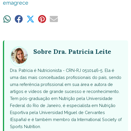
emagrece
Share
Share
Share
Share
Share
on
on
on
on
on
WhatsApp
Facebook
X
Pinterest
Email
(Twitter)
Sobre Dra. Patricia Leite
Dra. Patricia é Nutricionista - CRN-RJ 0510146-5. Ela é
uma das mais conceituadas profissionais do país, sendo
uma referência profissional em sua área e autora de
artigos e vídeos de grande sucesso e reconhecimento.
Tem pós-graduação em Nutrição pela Universidade
Federal do Rio de Janeiro, é especialista em Nutrição
Esportiva pela Universidad Miguel de Cervantes
(España) e é também membro da International Society of
Sports Nutrition.