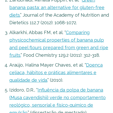
banana pasta: an alternative for gluten-free
diets.
” Journal of the Academy of Nutrition and
Dietetics 112.7 (2012): 1068-1072.
Alkarkhi, Abbas FM, et al. “
Comparing
physicochemical properties of banana pulp
and peel flours prepared from green and ripe
fruits.
” Food Chemistry 129.2 (2011): 312-318.
Araújo, Halina Mayer Chaves, et al. “
Doença
celíaca, hábitos e práticas alimentares e
qualidade de vida.
” (2010).
Izidoro, D.R., “
Influência da polpa de banana
(Musa cavendishii) verde no comportamento
reológico, sensorial e físico-químico de
emulsão.
” (dissertação de mestrado),