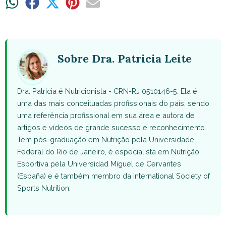
Share
Share
Share
Share
Share
on
on
on
on
on
WhatsApp
Facebook
X
Pinterest
Email
(Twitter)
Sobre Dra. Patricia Leite
Dra. Patricia é Nutricionista - CRN-RJ 0510146-5. Ela é
uma das mais conceituadas profissionais do país, sendo
uma referência profissional em sua área e autora de
artigos e vídeos de grande sucesso e reconhecimento.
Tem pós-graduação em Nutrição pela Universidade
Federal do Rio de Janeiro, é especialista em Nutrição
Esportiva pela Universidad Miguel de Cervantes
(España) e é também membro da International Society of
Sports Nutrition.