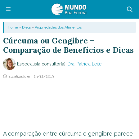
Pular
para
o
Menu
Home
»
Dieta
»
Propriedades dos Alimentos
conteúdo
Cúrcuma ou Gengibre –
Comparação de Benefícios e Dicas
Especialista consultor(a):
Dra. Patricia Leite
atualizado em
23/12/2019
A comparação entre cúrcuma e gengibre parece