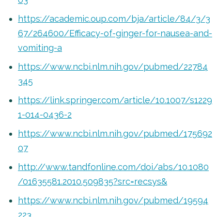
https://academic.oup.com/bja/article/84/3/3
67/264600/Efficacy-of-ginger-for-nausea-and-
vomiting-a
https://www.ncbi.nlm.nih.gov/pubmed/22784
345
https://link.springer.com/article/10.1007/s1229
1-014-0436-2
https://www.ncbi.nlm.nih.gov/pubmed/175692
07
http://www.tandfonline.com/doi/abs/10.1080
/01635581.2010.509835?src=recsys&
https://www.ncbi.nlm.nih.gov/pubmed/19594
223