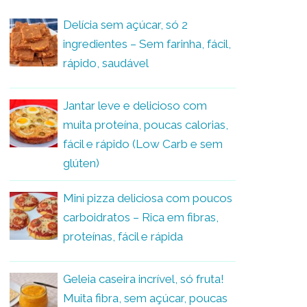
Delícia sem açúcar, só 2
ingredientes – Sem farinha, fácil,
rápido, saudável
Jantar leve e delicioso com
muita proteína, poucas calorias,
fácil e rápido (Low Carb e sem
glúten)
Mini pizza deliciosa com poucos
carboidratos – Rica em fibras,
proteínas, fácil e rápida
Geleia caseira incrível, só fruta!
Muita fibra, sem açúcar, poucas