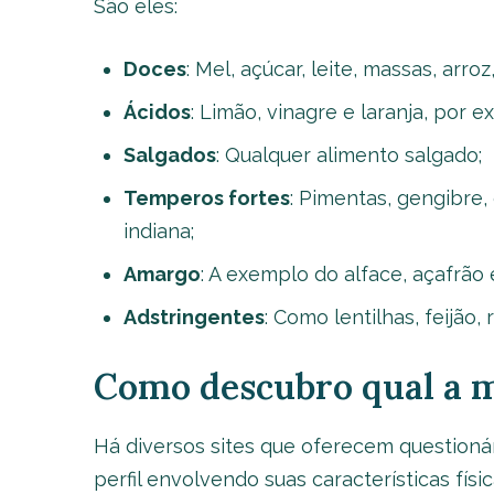
São eles:
Doces
: Mel, açúcar, leite, massas, arro
Ácidos
: Limão, vinagre e laranja, por e
Salgados
: Qualquer alimento salgado;
Temperos fortes
: Pimentas, gengibre,
indiana;
Amargo
: A exemplo do alface, açafrão 
Adstringentes
: Como lentilhas, feijão, 
Como descubro qual a 
Há diversos sites que oferecem questionár
perfil envolvendo suas características físi