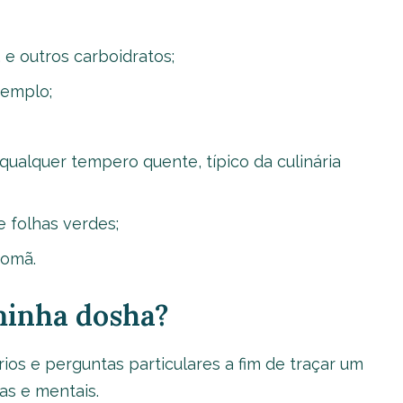
z, e outros carboidratos;
xemplo;
 qualquer tempero quente, típico da culinária
e folhas verdes;
romã.
minha dosha?
ios e perguntas particulares a fim de traçar um
cas e mentais.