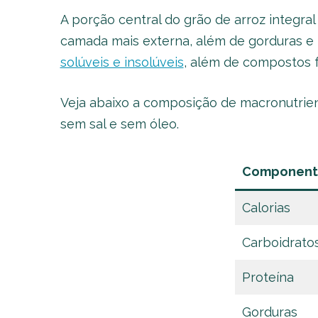
A porção central do grão de arroz integra
camada mais externa, além de gorduras e p
solúveis e insolúveis
, além de compostos f
Veja abaixo a composição de macronutrient
sem sal e sem óleo.
Componen
Calorias
Carboidrato
Proteína
Gorduras