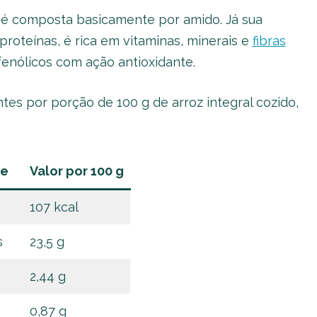
l é composta basicamente por amido. Já sua
roteínas, é rica em vitaminas, minerais e
fibras
enólicos com ação antioxidante.
es por porção de 100 g de arroz integral cozido,
te
Valor por 100 g
107 kcal
s
23,5 g
2,44 g
0,87 g