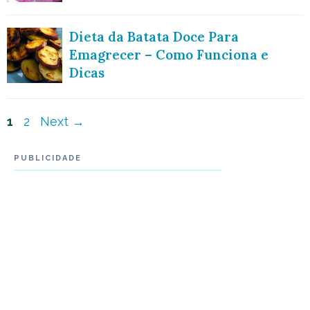
Dieta da Batata Doce Para
Emagrecer – Como Funciona e
Dicas
Navegação
Page
Page
1
2
Next
→
de
PUBLICIDADE
post