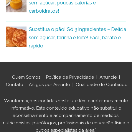
sem açúcar, poucas calorias e
carboidratos!
Substitua o pão! Só 3 ingredientes – Delícia
sem açúcar, farinha e leite! Fácil, barato e
rápido
Quem Somos
|
Política de Privacidade
|
Anuncie
|
Contato
|
Artigos por Assunto
|
Qualidade do Conteúdo
"As informações contidas neste site têm caráter meramente
informativo. Este conteúdo educativo não substitui o
aconselhamento e acompanhamento de médicos,
nutricionistas, psicólogos, profissionais de educação física e
outros especialistas da área."