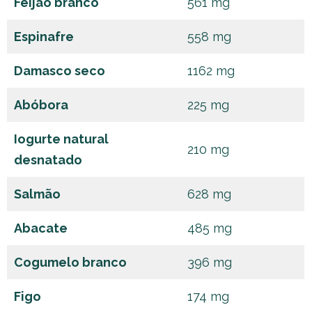
Feijão branco
561 mg
Espinafre
558 mg
Damasco seco
1162 mg
Abóbora
225 mg
Iogurte natural
210 mg
desnatado
Salmão
628 mg
Abacate
485 mg
Cogumelo branco
396 mg
Figo
174 mg