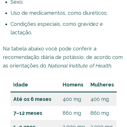
Sexo;
Uso de medicamentos, como diuréticos;
Condições especiais, como gravidez e
lactação.
Na tabela abaixo você pode conferir a
recomendação diária de potássio, de acordo com
as orientações do
National Institute of Health
.
Idade
Homens
Mulheres
Até os 6 meses
400 mg
400 mg
7–12 meses
860 mg
860 mg
1–3 anos
2,000 mg
2,000 mg