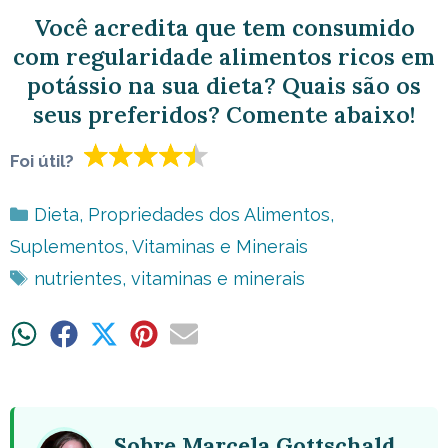
Você acredita que tem consumido
com regularidade alimentos ricos em
potássio na sua dieta? Quais são os
seus preferidos? Comente abaixo!
Foi útil?
Categorias
Dieta
,
Propriedades dos Alimentos
,
Suplementos
,
Vitaminas e Minerais
Tags
nutrientes
,
vitaminas e minerais
Share
Share
Share
Share
Share
on
on
on
on
on
WhatsApp
Facebook
X
Pinterest
Email
(Twitter)
Sobre Marcela Gottschald