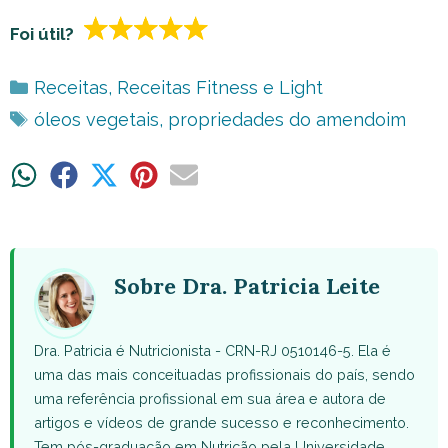
Foi útil?
Categorias
Receitas
,
Receitas Fitness e Light
Tags
óleos vegetais
,
propriedades do amendoim
Share
Share
Share
Share
Share
on
on
on
on
on
WhatsApp
Facebook
X
Pinterest
Email
(Twitter)
Sobre Dra. Patricia Leite
Dra. Patricia é Nutricionista - CRN-RJ 0510146-5. Ela é
uma das mais conceituadas profissionais do país, sendo
uma referência profissional em sua área e autora de
artigos e vídeos de grande sucesso e reconhecimento.
Tem pós-graduação em Nutrição pela Universidade