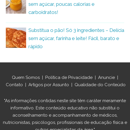
sem açúcar, poucas calorias e
carboidratos!
Substitua o pão! Só 3 ingredientes – Delícia
sem açúcar, farinha e leite! Fácil, barato e
rápido
Quem Somos
|
Política de Privacidade
|
Anuncie
|
Contato
|
Artigos por Assunto
|
Qualidade do Conteúdo
"As informações contidas neste site têm caráter meramente
informativo. Este conteúdo educativo não substitui o
aconselhamento e acompanhamento de médicos,
nutricionistas, psicólogos, profissionais de educação física e
outros especialistas da área."