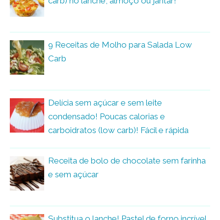
carb) no lanche, almoço ou jantar!
9 Receitas de Molho para Salada Low
Carb
Delícia sem açúcar e sem leite
condensado! Poucas calorias e
carboidratos (low carb)! Fácil e rápida
Receita de bolo de chocolate sem farinha
e sem açúcar
Substitua o lanche! Pastel de forno incrível,