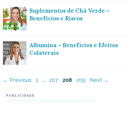
Suplementos de Chá Verde –
Benefícios e Riscos
Albumina – Benefícios e Efeitos
Colaterais
Navegação
Page
Page
Page
Page
←
Previous
1
…
207
208
209
Next
→
de
PUBLICIDADE
post