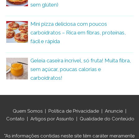
sem glúten)
Mini pizza deliciosa com poucos
carboidratos – Rica em fibras, proteínas,
fácil e rápida
Geleia caseira incrível, só fruta! Muita fibra,
sem açúcar, poucas calorias e
carboidratos!
Quem Somos
|
Política de Privacidade
|
Anuncie
|
Contato
|
Artigos por Assunto
|
Qualidade do Conteúdo
"As informações contidas neste site têm caráter meramente