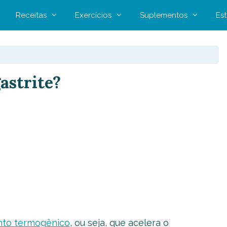
Receitas
Exercícios
Suplementos
Est
astrite?
nto termogênico
, ou seja, que acelera o