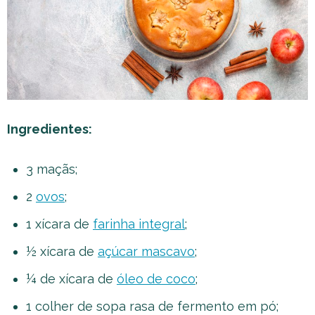
Ingredientes:
3 maçãs;
2
ovos
;
1 xícara de
farinha integral
;
½ xícara de
açúcar mascavo
;
¼ de xícara de
óleo de coco
;
1 colher de sopa rasa de fermento em pó;