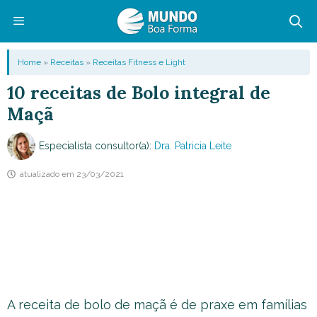
Pular
para
o
Menu
Home
»
Receitas
»
Receitas Fitness e Light
conteúdo
10 receitas de Bolo integral de
Maçã
Especialista consultor(a):
Dra. Patricia Leite
atualizado em
23/03/2021
A receita de bolo de maçã é de praxe em famílias