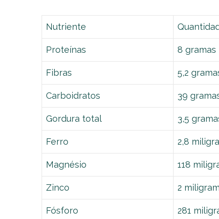
Nutriente
Quantida
Proteínas
8 gramas
Fibras
5,2 grama
Carboidratos
39 grama
Gordura total
3,5 grama
Ferro
2,8 milig
Magnésio
118 milig
Zinco
2 miligra
Fósforo
281 milig