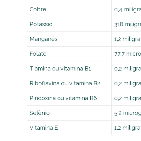
Cobre
0,4 milig
Potássio
318 milig
Manganês
1,2 miligr
Folato
77,7 micr
Tiamina ou vitamina B1
0,2 milig
Riboflavina ou vitamina B2
0,2 milig
Piridoxina ou vitamina B6
0,2 milig
Selênio
5,2 micro
Vitamina E
1,2 miligr