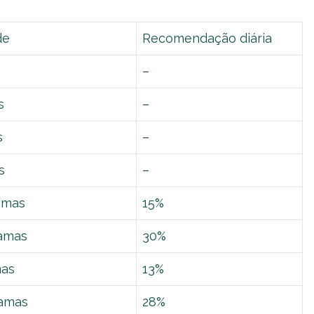
de
Recomendação diária
–
s
–
s
–
s
–
ramas
15%
ramas
30%
mas
13%
ramas
28%