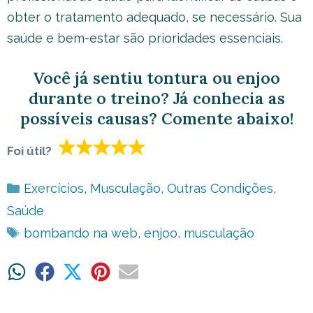
obter o tratamento adequado, se necessário. Sua
saúde e bem-estar são prioridades essenciais.
Você já sentiu tontura ou enjoo
durante o treino? Já conhecia as
possíveis causas? Comente abaixo!
Foi útil?
Categorias
Exercícios
,
Musculação
,
Outras Condições
,
Saúde
Tags
bombando na web
,
enjoo
,
musculação
Share
Share
Share
Share
Share
on
on
on
on
on