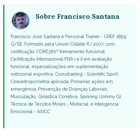
WhatsApp
Facebook
X
Pinterest
Email
(Twitter)
Sobre Francisco Santana
Francisco José Santana é Personal Trainer - CREF 1859
G/SE. Formado pela Univer Cidade RJ 2007, com
certificação CORE360º treinamento funcional,
Certificação Internacional FNS I e II em avaliação
funcional, especializações em suplementação
nutricional esportiva, Crosstraining - Scientific Sport,
Cineantropometria aplicada, Primeiras ações em
emergência, Prevenção de Doenças Laborais,
Musculação, Ginástica Corretiva, Spinning (Johnny G),
Técnica de Tecidos Moles - Miofacial, e Inteligência
Emocional - ASICC