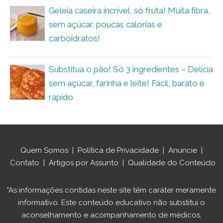
Geleia caseira incrível, só fruta! Muita fibra,
sem açúcar, poucas calorias e
carboidratos!
Substitua o pão! Só 3 ingredientes – Delícia
sem açúcar, farinha e leite! Fácil, barato e
rápido
Quem Somos
|
Política de Privacidade
|
Anuncie
|
Contato
|
Artigos por Assunto
|
Qualidade do Conteúdo
"As informações contidas neste site têm caráter meramente
informativo. Este conteúdo educativo não substitui o
aconselhamento e acompanhamento de médicos,