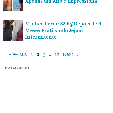
Apenas um Ano e Impressiona
Mulher Perde 32 Kg Depois de 6
Meses Praticando Jejum
Intermitente
Navegação
Page
Page
Page
Page
←
Previous
1
2
3
…
12
Next
→
de
PUBLICIDADE
post