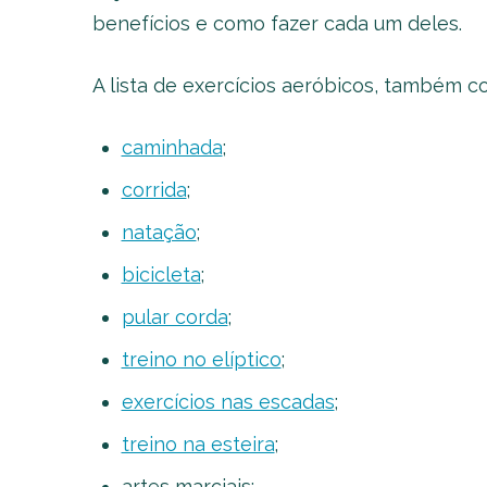
benefícios e como fazer cada um deles.
A lista de exercícios aeróbicos, também c
caminhada
;
corrida
;
natação
;
bicicleta
;
pular corda
;
treino no elíptico
;
exercícios nas escadas
;
treino na esteira
;
artes marciais;