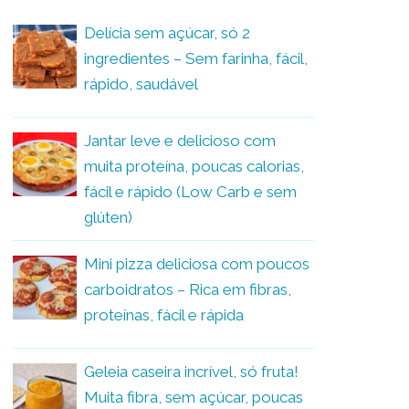
Delícia sem açúcar, só 2
ingredientes – Sem farinha, fácil,
rápido, saudável
Jantar leve e delicioso com
muita proteína, poucas calorias,
fácil e rápido (Low Carb e sem
glúten)
Mini pizza deliciosa com poucos
carboidratos – Rica em fibras,
proteínas, fácil e rápida
Geleia caseira incrível, só fruta!
Muita fibra, sem açúcar, poucas