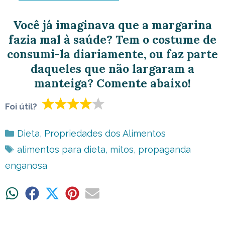
Você já imaginava que a margarina
fazia mal à saúde? Tem o costume de
consumi-la diariamente, ou faz parte
daqueles que não largaram a
manteiga? Comente abaixo!
Foi útil?
Categorias
Dieta
,
Propriedades dos Alimentos
Tags
alimentos para dieta
,
mitos
,
propaganda
enganosa
Share
Share
Share
Share
Share
on
on
on
on
on
WhatsApp
Facebook
X
Pinterest
Email