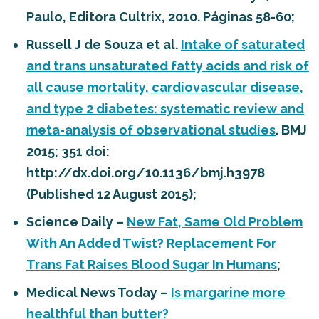
Paulo, Editora Cultrix, 2010. Páginas 58-60;
Russell J de Souza et al.
Intake of saturated
and trans unsaturated fatty acids and risk of
all cause mortality, cardiovascular disease,
and type 2 diabetes: systematic review and
meta-analysis of observational studies
. BMJ
2015; 351 doi:
http://dx.doi.org/10.1136/bmj.h3978
(Published 12 August 2015);
Science Daily –
New Fat, Same Old Problem
With An Added Twist? Replacement For
Trans Fat Raises Blood Sugar In Humans
;
Medical News Today –
Is margarine more
healthful than butter?