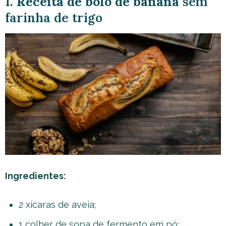
1.
Receita de bolo de banana
sem
farinha de trigo
Ingredientes:
2 xícaras de aveia;
1 colher de sopa de fermento em pó;