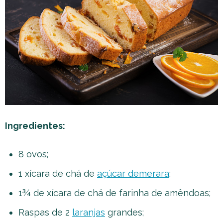
Ingredientes:
8 ovos;
1 xícara de chá de
açúcar demerara
;
1¾ de xícara de chá de farinha de amêndoas;
Raspas de 2
laranjas
grandes;