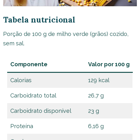
Tabela nutricional
Porção de 100 g de milho verde (grãos) cozido,
sem sal.
Componente
Valor por 100 g
Calorias
129 kcal
Carboidrato total
26,7 g
Carboidrato disponível
23 g
Proteína
6,16 g