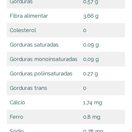
Gorduras
0,57 g
Fibra alimentar
3,66 g
Colesterol
0
Gorduras saturadas
0,09 g
Gorduras monoinsaturadas
0,09 g
Gorduras poliinsaturadas
0,27 g
Gorduras trans
0
Cálcio
1,74 mg
Ferro
0,8 mg
Sódio
0,78 mg