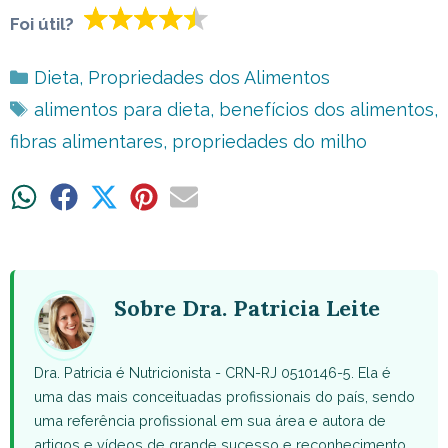
Foi útil?
Categorias
Dieta
,
Propriedades dos Alimentos
Tags
alimentos para dieta
,
benefícios dos alimentos
,
fibras alimentares
,
propriedades do milho
Share
Share
Share
Share
Share
on
on
on
on
on
WhatsApp
Facebook
X
Pinterest
Email
(Twitter)
Sobre Dra. Patricia Leite
Dra. Patricia é Nutricionista - CRN-RJ 0510146-5. Ela é
uma das mais conceituadas profissionais do país, sendo
uma referência profissional em sua área e autora de
artigos e vídeos de grande sucesso e reconhecimento.