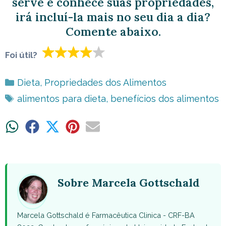
serve e conhece suas propriedades,
irá incluí-la mais no seu dia a dia?
Comente abaixo.
Foi útil?
Categorias
Dieta
,
Propriedades dos Alimentos
Tags
alimentos para dieta
,
benefícios dos alimentos
Share
Share
Share
Share
Share
on
on
on
on
on
WhatsApp
Facebook
X
Pinterest
Email
(Twitter)
Sobre Marcela Gottschald
Marcela Gottschald é Farmacêutica Clinica - CRF-BA