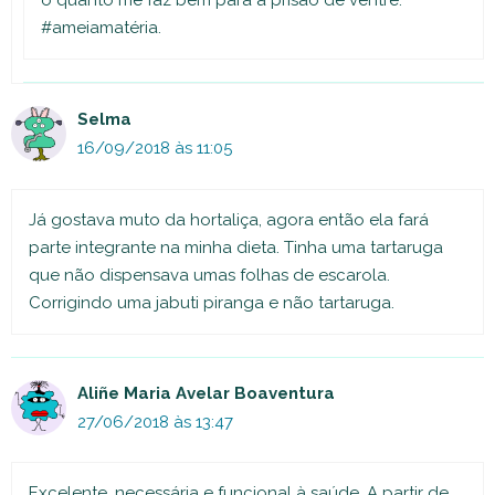
o quanto me faz bem para a prisão de ventre.
#ameiamatéria.
Selma
16/09/2018 às 11:05
Já gostava muto da hortaliça, agora então ela fará
parte integrante na minha dieta. Tinha uma tartaruga
que não dispensava umas folhas de escarola.
Corrigindo uma jabuti piranga e não tartaruga.
Aliñe Maria Avelar Boaventura
27/06/2018 às 13:47
Excelente, necessária e funcional à saúde. A partir de