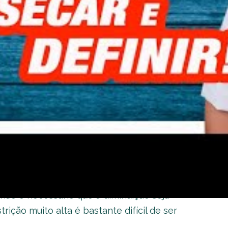
ormalizado do nutriente dentro da ciclagem de
mo um
dia do lixo na dieta low carb
. É necessário ter
os
carboidratos bons e os carboidratos ruins
.
chave
tos, é importante esclarecer que o método não
sair de uma dieta com um teor extremamente
 exagerado e acima do normal do nutriente.
 carboidratos do dia a dia durante os dias de
não é necessário que a diminuição seja
ição muito alta é bastante difícil de ser