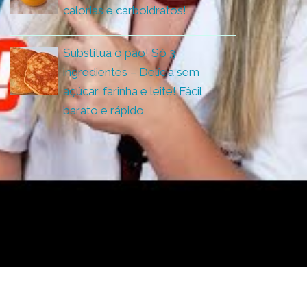
calorias e carboidratos!
Substitua o pão! Só 3
ingredientes – Delícia sem
açúcar, farinha e leite! Fácil,
barato e rápido