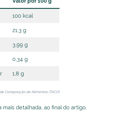
Valor por 100 g
100 kcal
21,3 g
3,99 g
0,34 g
r
1,8 g
a de Composição de Alimentos (TACO)
ais detalhada, ao final do artigo.