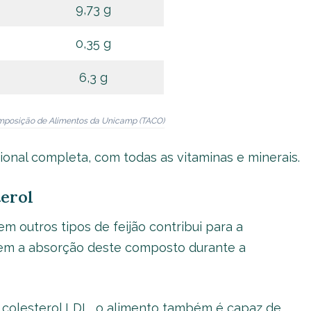
9,73 g
0,35 g
6,3 g
Composição de Alimentos da Unicamp (TACO)
icional completa, com todas as vitaminas e minerais.
terol
m outros tipos de feijão contribui para a
uzem a absorção deste composto durante a
o colesterol LDL, o alimento também é capaz de