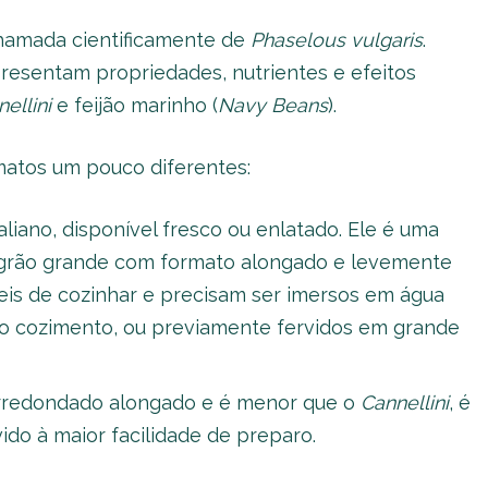
chamada cientificamente de
Phaselous vulgaris
.
presentam propriedades, nutrientes e efeitos
ellini
e feijão marinho (
Navy Beans
).
atos um pouco diferentes:
aliano, disponível fresco ou enlatado. Ele é uma
m grão grande com formato alongado e levemente
ceis de cozinhar e precisam ser imersos em água
ar o cozimento, ou previamente fervidos em grande
 arredondado alongado e é menor que o
Cannellini
, é
ido à maior facilidade de preparo.