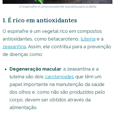
O espinafre é uma excelente escolha para a dieta
1. É rico em antioxidantes
O espinafre é um vegetal rico em compostos
antioxidantes, como betacaroteno,
luteína
e a
zeaxantina
. Assim, ele contribui para a prevenção
de doenças como:
Degeneração macular
: a zeaxantina e a
luteína são dois
carotenoides
que têm um
papel importante na manutenção da saúde
dos olhos e, como não são produzidos pelo
corpo, devem ser obtidos através da
alimentação.