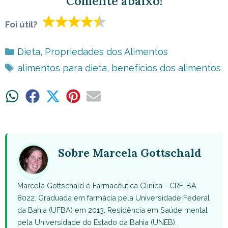
Comente abaixo!
Foi útil?
Categorias
Dieta
,
Propriedades dos Alimentos
Tags
alimentos para dieta
,
benefícios dos alimentos
Share
Share
Share
Share
Share
on
on
on
on
on
WhatsApp
Facebook
X
Pinterest
Email
(Twitter)
Sobre Marcela Gottschald
Marcela Gottschald é Farmacêutica Clinica - CRF-BA
8022. Graduada em farmácia pela Universidade Federal
da Bahia (UFBA) em 2013. Residência em Saúde mental
pela Universidade do Estado da Bahia (UNEB).