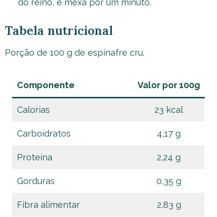
do reino, e mexa por um minuto.
Tabela nutricional
Porção de 100 g de espinafre cru.
Componente
Valor por 100g
Calorias
23 kcal
Carboidratos
4,17 g
Proteína
2,24 g
Gorduras
0,35 g
Fibra alimentar
2,83 g